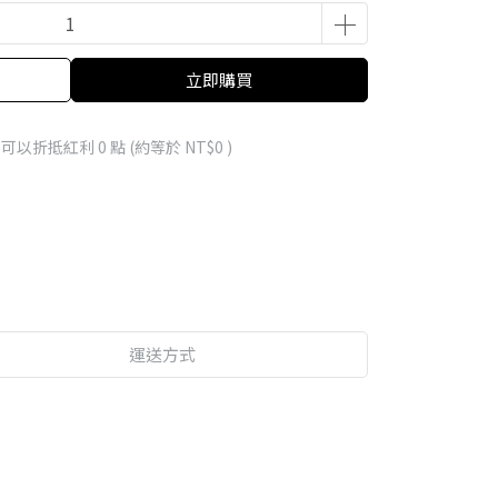
立即購買
 」可以折抵紅利
0
點 (約等於
NT$0
)
運送方式