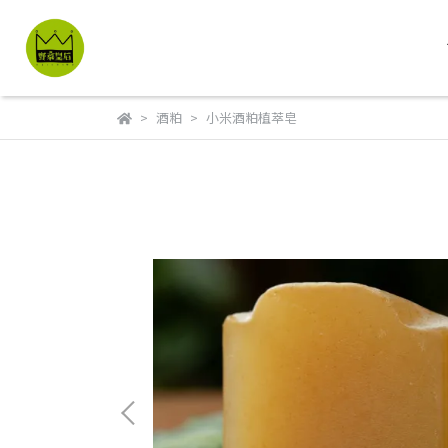
酒粕
小米酒粕植萃皂