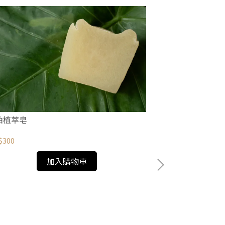
粕植萃皂
$300
加入購物車