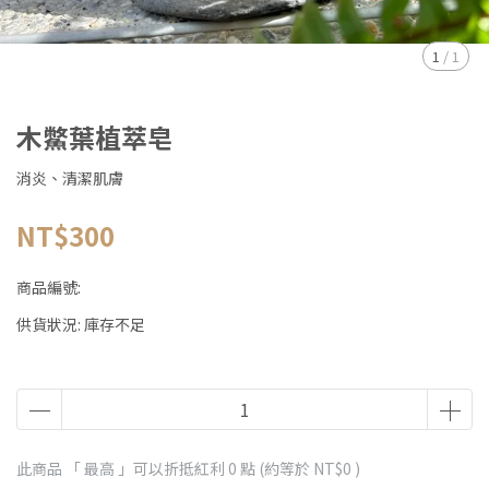
1
/
1
木鱉葉植萃皂
消炎、清潔肌膚
NT$300
商品編號:
供貨狀況:
庫存不足
此商品 「 最高 」可以折抵紅利
0
點 (約等於
NT$0
)