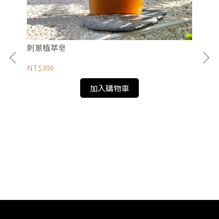
刺蔥植萃皂
NT$300
加入購物車
南
NT