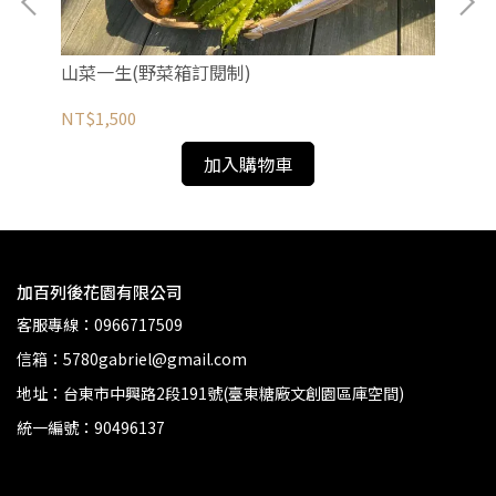
山菜一生(野菜箱訂閱制)
山
NT$1,500
NT
加入購物車
加百列後花園有限公司
客服專線：0966717509
信箱：5780gabriel@gmail.com
地址：台東市中興路2段191號(臺東糖廠文創園區庫空間)
統一編號：90496137