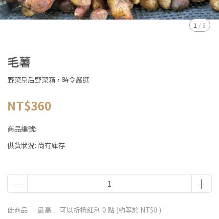
1
/
3
毛薯
野菜皇后野菜箱，時令嚴選
NT$360
商品編號:
供貨狀況:
尚有庫存
此商品 「 最高 」可以折抵紅利
0
點 (約等於
NT$0
)