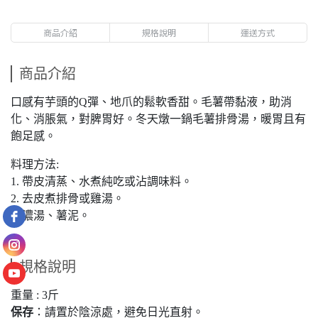
商品介紹
規格說明
運送方式
商品介紹
口感有芋頭的Q彈、地爪的鬆軟香甜。毛薯帶黏液，助消
化、消脹氣，對脾胃好。冬天燉一鍋毛薯排骨湯，暖胃且有
飽足感。
料理方法:
1. 帶皮清蒸、水煮純吃或沾調味料。
2. 去皮煮排骨或雞湯。
3. 濃湯、薯泥。
規格說明
重量 : 3斤
保存
：請置於陰涼處，避免日光直射。